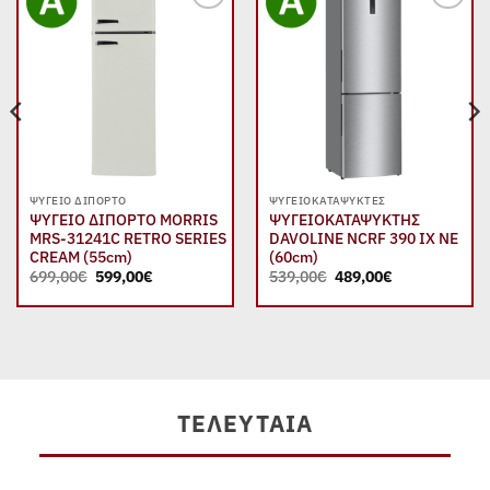
Add to
Add to
wishlist
wishlist
ΨΥΓΕΊΟ ΔΊΠΟΡΤΟ
ΨΥΓΕΙΟΚΑΤΑΨΎΚΤΕΣ
ΨΥΓΕΙΟ ΔΙΠΟΡΤΟ MORRIS
ΨΥΓΕΙΟΚΑΤΑΨΥΚΤΗΣ
MRS-31241C RETRO SERIES
DAVOLINE NCRF 390 IX NE
CREAM (55cm)
(60cm)
Original
Η
Original
Η
699,00
€
599,00
€
539,00
€
489,00
€
price
τρέχουσα
price
τρέχουσα
was:
τιμή
was:
τιμή
699,00€.
είναι:
539,00€.
είναι:
599,00€.
489,00€.
ΤΕΛΕΥΤΑΊΑ