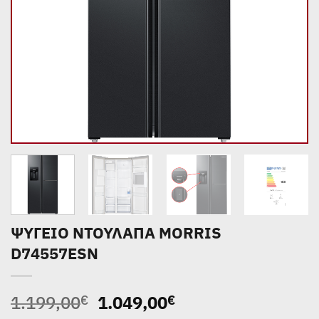
ΨΥΓΕΙΟ ΝΤΟΥΛΑΠΑ MORRIS
D74557ESN
Original
Η
1.199,00
1.049,00
€
€
price
τρέχουσα