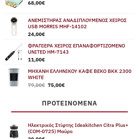
68,00
€
ΑΝΕΜΙΣΤΗΡΑΣ ΑΝΑΔΙΠΛΟΥΜΕΝΟΣ ΧΕΙΡΟΣ
USB MORRIS MHF-14102
24,00
€
ΦΡΑΠΙΕΡΑ ΧΕΙΡΟΣ ΕΠΑΝΑΦΟΡΤΙΖΟΜΕΝΟ
UNITED HM-7143
11,00
€
ΜΗΧΑΝΗ ΕΛΛΗΝΙΚΟΥ ΚΑΦΕ BEKO BKK 2300
WHITE
Original
Η
79,00
€
75,00
€
price
τρέχουσα
was:
τιμή
ΠΡΟΤΕΙΝΌΜΕΝΑ
79,00€.
είναι:
75,00€.
Ηλεκτρικός Στίφτης Ideakitchen Citra Plus+
(COM-0725) Μαύρο