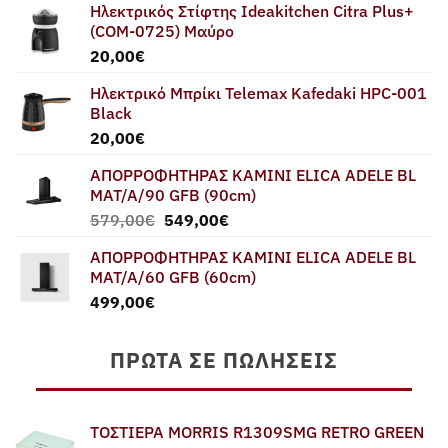
Ηλεκτρικός Στίφτης Ideakitchen Citra Plus+
(COM-0725) Μαύρο
20,00
€
Ηλεκτρικό Μπρίκι Telemax Kafedaki HPC-001
Black
20,00
€
ΑΠΟΡΡΟΦΗΤΗΡΑΣ ΚΑΜΙΝΙ ELICA ADELE BL
MAT/A/90 GFB (90cm)
Original
Η
579,00
€
549,00
€
price
τρέχουσα
ΑΠΟΡΡΟΦΗΤΗΡΑΣ ΚΑΜΙΝΙ ELICA ADELE BL
was:
τιμή
MAT/A/60 GFB (60cm)
579,00€.
είναι:
499,00
€
549,00€.
ΠΡΏΤΑ ΣΕ ΠΩΛΉΣΕΙΣ
ΤΟΣΤΙΕΡΑ MORRIS R1309SMG RETRO GREEN