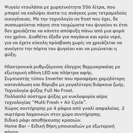
was:
τιμή
Ψυγείο ντουλάπα με χωρητικότητα 556 λίτρα, που
1.199,00€.
είναι:
μπορεί να καλύψει άνετα τις ανάγκες μιας τετραμελούς
οικογένειας. Με την τεχνολογία no frost που έχει, δε
1.049,00€.
συσσωρεύεται πάγος στα τοιχώματα του ψυγείου κι έτσι
δεν χρειάζεται να κάνετε απόψυξη πάνω από μια φορά
τον χρόνο. Διαθέτει έξοδο για παγάκια και κρύο νερό,
για να έχετε εύκολη πρόσβαση χωρίς να χρειάζεται να
ανοίγετε την πόρτα του ψυγείου και να μειώνεται η
ψύξη.
Ηλεκτρονικά ρυθμιζόμενος έλεγχος θερμοκρασίας με
εξωτερική οθόνη LED και πλήκτρα αφής.
Συμπιεστής τύπου Inverter που προσφέρει χαμηλότερη
κατανάλωση και θόρυβο με μεγαλύτερη διάρκεια ζωής.
Τεχνολογία ψύξης Full No Frost.
Πολλαπλό σύστημα ψύξης με κυκλοφορία αέρα
τεχνολογίας “Multi Fresh + Air Cycle”.
Χώρος συντήρησης με 4 ράφια από γυαλί ασφαλείας. 2
συρτάρια λαχανικών στον χώρο συντήρησης.
Ειδικό ράφι αποθήκευσης κρασιών.
Home Bar – Ειδική θήκη μπουκαλιών με εξωτερική
πόρτα.