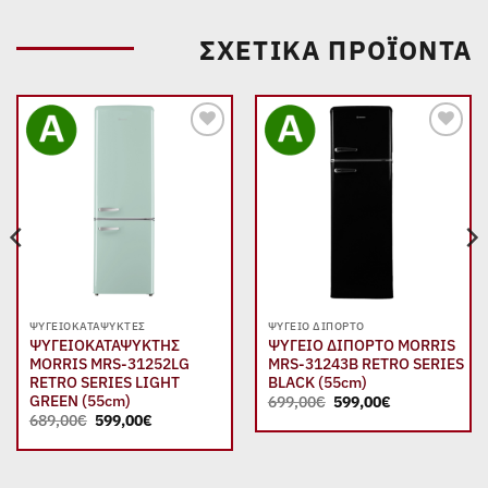
ΣΧΕΤΙΚΆ ΠΡΟΪΌΝΤΑ
Add to
Add to
wishlist
wishlist
ΨΥΓΕΙΟΚΑΤΑΨΎΚΤΕΣ
ΨΥΓΕΊΟ ΔΊΠΟΡΤΟ
ΨΥΓΕΙΟΚΑΤΑΨΥΚΤΗΣ
ΨΥΓΕΙΟ ΔΙΠΟΡΤΟ MORRIS
MORRIS MRS-31252LG
MRS-31243B RETRO SERIES
RETRO SERIES LIGHT
BLACK (55cm)
Original
Η
GREEN (55cm)
699,00
€
599,00
€
price
τρέχουσα
Original
Η
689,00
€
599,00
€
was:
τιμή
price
τρέχουσα
699,00€.
είναι:
was:
τιμή
599,00€.
689,00€.
είναι:
599,00€.