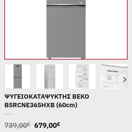
ΨΥΓΕΙΟΚΑΤΑΨΥΚΤΗΣ BEKO
B5RCNE365HXB (60cm)
Original
Η
739,00
679,00
€
€
price
τρέχουσα