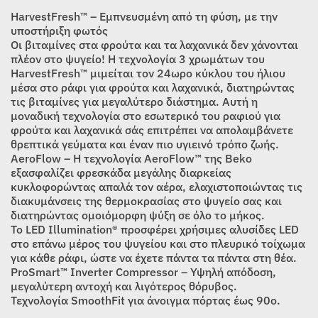
was:
τιμή
HarvestFresh™ – Εμπνευσμένη από τη φύση, με την
739,00€.
είναι:
υποστήριξη φωτός
Οι βιταμίνες στα φρούτα και τα λαχανικά δεν χάνονται
679,00€.
πλέον στο ψυγείο! Η τεχνολογία 3 χρωμάτων του
HarvestFresh™ μιμείται τον 24ωρο κύκλου του ήλιου
μέσα στο ράφι για φρούτα και λαχανικά, διατηρώντας
τις βιταμίνες για μεγαλύτερο διάστημα. Αυτή η
μοναδική τεχνολογία στο εσωτερικό του ραφιού για
φρούτα και λαχανικά σάς επιτρέπει να απολαμβάνετε
θρεπτικά γεύματα και έναν πιο υγιεινό τρόπο ζωής.
AeroFlow – Η τεχνολογία AeroFlow™ της Beko
εξασφαλίζει φρεσκάδα μεγάλης διαρκείας
κυκλοφορώντας απαλά τον αέρα, ελαχιστοποιώντας τις
διακυμάνσεις της θερμοκρασίας στο ψυγείο σας και
διατηρώντας ομοιόμορφη ψύξη σε όλο το μήκος.
Το LED Illumination® προσφέρει χρήσιμες αλυσίδες LED
στο επάνω μέρος του ψυγείου και στο πλευρικό τοίχωμα
για κάθε ράφι, ώστε να έχετε πάντα τα πάντα στη θέα.
ProSmart™ Inverter Compressor – Υψηλή απόδοση,
μεγαλύτερη αντοχή και λιγότερος θόρυβος.
Τεχνολογία SmoothFit για άνοιγμα πόρτας έως 90ο.