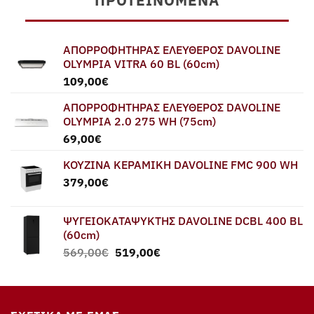
ΠΡΟΤΕΙΝΌΜΕΝΑ
ΑΠΟΡΡΟΦΗΤΗΡΑΣ ΕΛΕΥΘΕΡΟΣ DAVOLINE
OLYMPIA VITRA 60 BL (60cm)
109,00
€
ΑΠΟΡΡΟΦΗΤΗΡΑΣ ΕΛΕΥΘΕΡΟΣ DAVOLINE
OLYMPIA 2.0 275 WH (75cm)
69,00
€
ΚΟΥΖΙΝΑ ΚΕΡΑΜΙΚΗ DAVOLINE FMC 900 WH
379,00
€
ΨΥΓΕΙΟΚΑΤΑΨΥΚΤΗΣ DAVOLINE DCBL 400 BL
(60cm)
Original
Η
569,00
€
519,00
€
price
τρέχουσα
was:
τιμή
569,00€.
είναι:
519,00€.