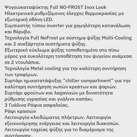
was:
τιμή
Ψυγειοκαταψύκτης Full NO-FROST Inox Look
1.299,00€.
είναι:
Ηλεκτρονικά ρυθμιζόμενος έλεγχος θερμοκρασίας με
εξωτερική οθόνη LED.
959,00€.
Συμπιεστής τύπου inverter για χαμηλότερη κατανάλωση
και θόρυβο.
Τεχνολογία Full NoFrost με σύστημα ψύξης Multi-Cooling
και 2 ανεξάρτητα συστήματα ψύξης.
Εξωτερικό κύκλωμα ψύξης τοποθετημένο στο πίσω
μέρος για ευκολότερη τοποθέτηση του ψυγείου ανάμεσα
σε 2 ντουλάπια.
Τεχνολογία Metal cooling για την καλύτερη συντήρηση
των τροφίμων.
Συρτάρι ημικατατάψυξης “chiller compartment” για την
καλύτερη συντήρηση νωπών κρεάτων και ψαριών.
Συρτάρι φρούτων και λαχανικών με δυνατότητα
ρύθμισης υγρασίας και γυάλινο καπάκι.
3 Γυάλινα Ράφια ασφαλείας.
Ράφι κρασιών
Λειτουργία κλειδώματος πλήκτρων. Λειτουργία
εξοικονόμησης ενέργειας και λειτουργία διακοπών.
Λειτουργία ταχείας ψύξης για το διαμέρισμα της
συντήρησης.