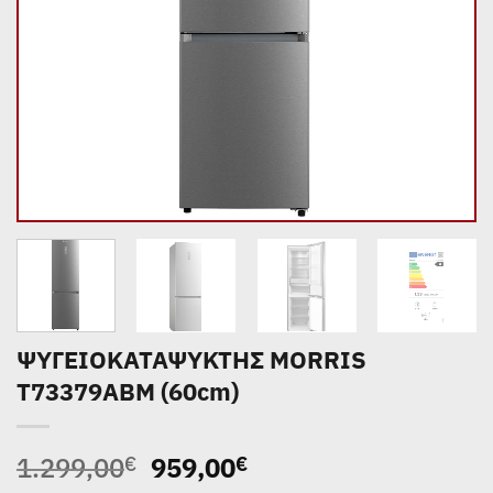
ΨΥΓΕΙΟΚΑΤΑΨΥΚΤΗΣ MORRIS
T73379ABM (60cm)
Original
Η
1.299,00
959,00
€
€
price
τρέχουσα