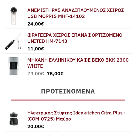
ΑΝΕΜΙΣΤΗΡΑΣ ΑΝΑΔΙΠΛΟΥΜΕΝΟΣ ΧΕΙΡΟΣ
USB MORRIS MHF-14102
24,00
€
ΦΡΑΠΙΕΡΑ ΧΕΙΡΟΣ ΕΠΑΝΑΦΟΡΤΙΖΟΜΕΝΟ
UNITED HM-7143
11,00
€
ΜΗΧΑΝΗ ΕΛΛΗΝΙΚΟΥ ΚΑΦΕ BEKO BKK 2300
WHITE
Original
Η
79,00
€
75,00
€
price
τρέχουσα
was:
τιμή
ΠΡΟΤΕΙΝΌΜΕΝΑ
79,00€.
είναι:
75,00€.
Ηλεκτρικός Στίφτης Ideakitchen Citra Plus+
(COM-0725) Μαύρο
20,00
€