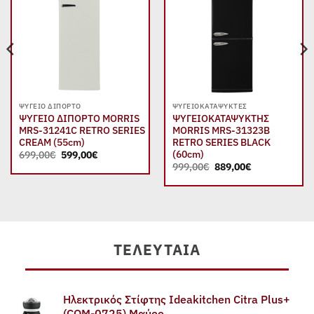
wishlist
wishlist
ΨΥΓΕΊΟ ΔΊΠΟΡΤΟ
ΨΥΓΕΙΟΚΑΤΑΨΎΚΤΕΣ
ΨΥΓΕΙΟ ΔΙΠΟΡΤΟ MORRIS
ΨΥΓΕΙΟΚΑΤΑΨΥΚΤΗΣ
MRS-31241C RETRO SERIES
MORRIS MRS-31323B
CREAM (55cm)
RETRO SERIES BLACK
Original
Η
(60cm)
699,00
€
599,00
€
price
τρέχουσα
Original
Η
999,00
€
889,00
€
was:
τιμή
price
τρέχουσα
699,00€.
είναι:
was:
τιμή
599,00€.
999,00€.
είναι:
889,00€.
ΤΕΛΕΥΤΑΊΑ
Ηλεκτρικός Στίφτης Ideakitchen Citra Plus+
(COM-0725) Μαύρο