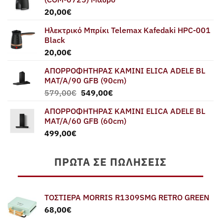
20,00
€
Ηλεκτρικό Μπρίκι Telemax Kafedaki HPC-001
Black
20,00
€
ΑΠΟΡΡΟΦΗΤΗΡΑΣ ΚΑΜΙΝΙ ELICA ADELE BL
MAT/A/90 GFB (90cm)
Original
Η
579,00
€
549,00
€
price
τρέχουσα
ΑΠΟΡΡΟΦΗΤΗΡΑΣ ΚΑΜΙΝΙ ELICA ADELE BL
was:
τιμή
MAT/A/60 GFB (60cm)
579,00€.
είναι:
499,00
€
549,00€.
ΠΡΏΤΑ ΣΕ ΠΩΛΉΣΕΙΣ
ΤΟΣΤΙΕΡΑ MORRIS R1309SMG RETRO GREEN
68,00
€